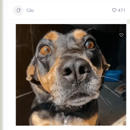
Cão
471