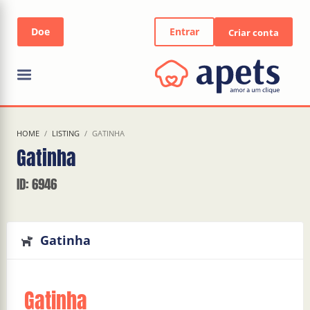
Entrar
Criar conta
HOME
LISTING
GATINHA
Gatinha
ID: 6946
Gatinha
Gatinha