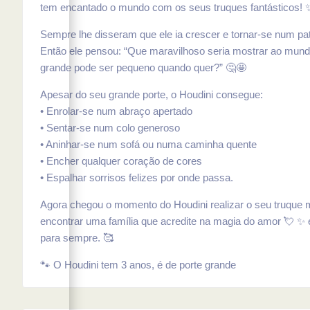
tem encantado o mundo com os seus truques fantásticos! 
Sempre lhe disseram que ele ia crescer e tornar-se num pa
Então ele pensou: “Que maravilhoso seria mostrar ao mun
grande pode ser pequeno quando quer?” 🤔🤩
Apesar do seu grande porte, o Houdini consegue:
•⁠ ⁠Enrolar-se num abraço apertado
•⁠ ⁠Sentar-se num colo generoso
•⁠ ⁠Aninhar-se num sofá ou numa caminha quente
•⁠ ⁠Encher qualquer coração de cores
•⁠ ⁠Espalhar sorrisos felizes por onde passa.
Agora chegou o momento do Houdini realizar o seu truque m
encontrar uma família que acredite na magia do amor 💘 ✨ 
para sempre. 🥰
🐾 O Houdini tem 3 anos, é de porte grande