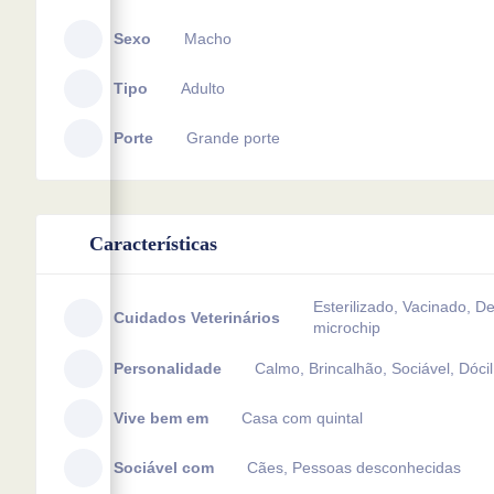
Sexo
Macho
Tipo
Adulto
Porte
Grande porte
Características
Esterilizado, Vacinado, 
Cuidados Veterinários
microchip
Personalidade
Calmo, Brincalhão, Sociável, Dócil
Vive bem em
Casa com quintal
Sociável com
Cães, Pessoas desconhecidas