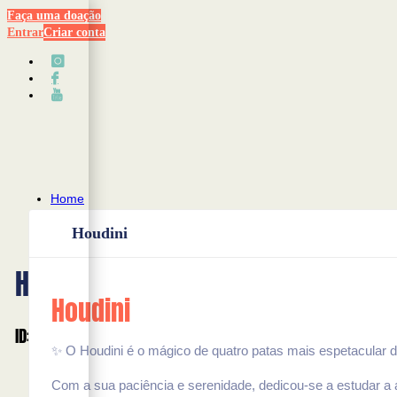
Faça uma doação
Entrar
Criar conta
Home
Listing
Houdini
Houdini
Houdini
Houdini
ID: 4256
✨ O Houdini é o mágico de quatro patas mais espetacular 
Com a sua paciência e serenidade, dedicou-se a estudar a 