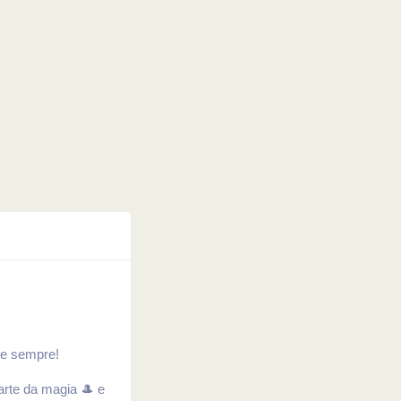
de sempre!
arte da magia 🎩 e