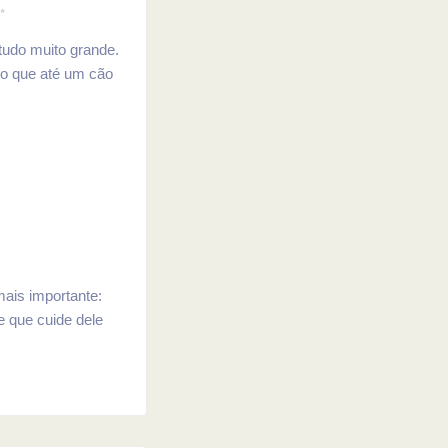
✨
tudo muito grande.
do que até um cão
ais importante:
e que cuide dele