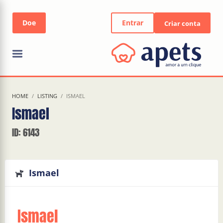
Entrar
Criar conta
HOME
LISTING
ISMAEL
Ismael
ID: 6143
Ismael
Ismael