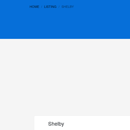
HOME
LISTING
SHELBY
Shelby