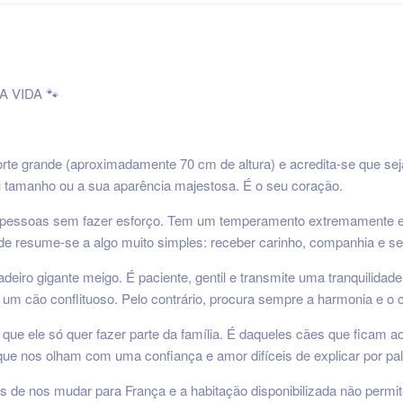
 VIDA 🐾
rte grande (aproximadamente 70 cm de altura) e acredita-se que se
u tamanho ou a sua aparência majestosa. É o seu coração.
pessoas sem fazer esforço. Tem um temperamento extremamente equi
ade resume-se a algo muito simples: receber carinho, companhia e se
iro gigante meigo. É paciente, gentil e transmite uma tranquilidade
 um cão conflituoso. Pelo contrário, procura sempre a harmonia e o
ue ele só quer fazer parte da família. É daqueles cães que ficam 
ue nos olham com uma confiança e amor difíceis de explicar por pal
mos de nos mudar para França e a habitação disponibilizada não permi