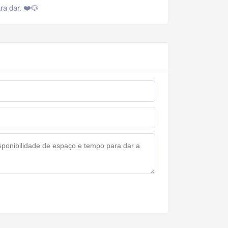
ra dar. ❤️🐶