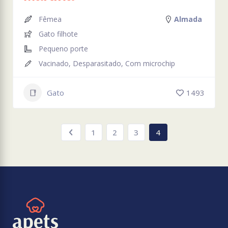
Fêmea
Almada
Gato filhote
Pequeno porte
Vacinado, Desparasitado, Com microchip
Gato
1493
1
2
3
4