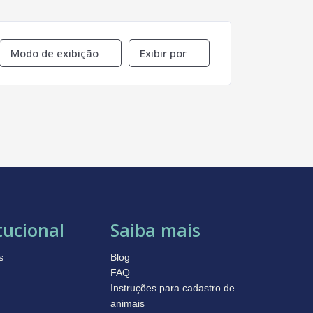
Modo de exibição
Exibir por
tucional
Saiba mais
s
Blog
FAQ
Instruções para cadastro de
animais