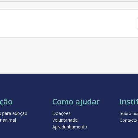
ção
Como ajudar
Insti
s para adoção
Doações
Sobre nó
r animal
Voluntariado
Contacto
Apradrinhamento